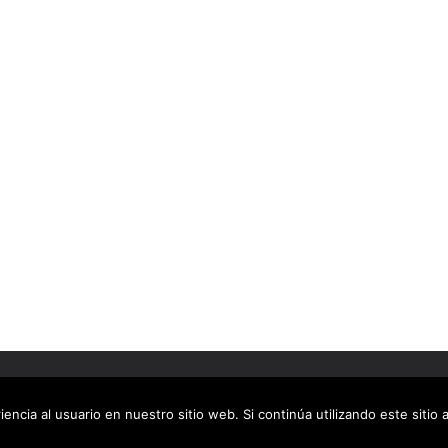
chos reservados.
dPress
.
encia al usuario en nuestro sitio web. Si continúa utilizando este siti