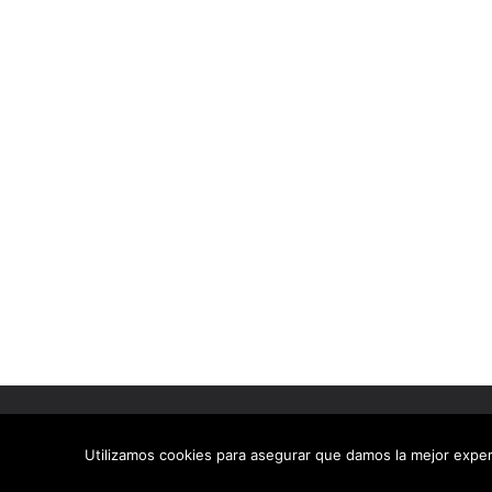
Copyright © 2026
Geek Electrónica
. Todos los dere
Tema:
ColorMag
por ThemeGrill. Funciona con
Wor
Utilizamos cookies para asegurar que damos la mejor experi